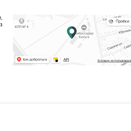
2,
Пробки
83
API
Как добраться
Условия использован