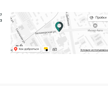
17
Пробки
23
API
Как добраться
Условия использован