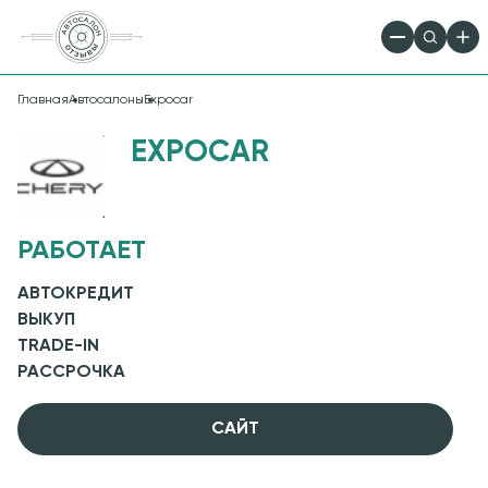
Главная
Автосалоны
Expocar
EXPOCAR
РАБОТАЕТ
АВТОКРЕДИТ
ВЫКУП
TRADE-IN
РАССРОЧКА
CАЙТ