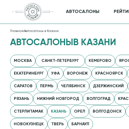
АВТОСАЛОНЫ
РЕЙТИ
Главная
Автосалоны в Казани
АВТОСАЛОНЫ
В КАЗАНИ
МОСКВА
САНКТ-ПЕТЕРБУРГ
КЕМЕРОВО
ЯРО
ЕКАТЕРИНБУРГ
УФА
ВОРОНЕЖ
КРАСНОЯРСК
САРАТОВ
ПЕРМЬ
ЧЕЛЯБИНСК
ДЗЕРЖИНСКИЙ
РЯЗАНЬ
НИЖНИЙ НОВГОРОД
ВОЛГОГРАД
КРА
СТЕРЛИТАМАК
КАЗАНЬ
ОРЕЛ
ВОЛГОДОНСК
НОВОКУЗНЕЦК
ТВЕРЬ
БАРНАУЛ