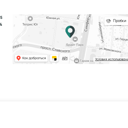
 5
Пробки
34
API
Как добраться
Условия использован