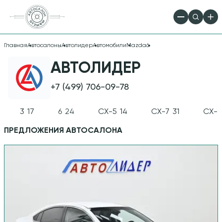
Главная
Автосалоны
Автолидер
Автомобили
Mazda
6
ПРОДАЖА
АВТОЛИДЕР
MAZDA 6 В
+7 (499) 706-09-78
АВТОСАЛОНЕ
3
17
6
24
CX-5
14
CX-7
31
CX-9
АВТОЛИДЕР
ПРЕДЛОЖЕНИЯ АВТОСАЛОНА