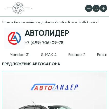
Главная
Автосалоны
Автолидер
Автомобили
Ford
Fusion (North America)
ПРОДАЖА FORD
АВТОЛИДЕР
FUSION
+7 (499) 706-09-78
(NORTH
Mondeo
31
S-MAX
4
Escape
2
Focus
AMERICA) В
ПРЕДЛОЖЕНИЯ АВТОСАЛОНА
АВТОСАЛОНЕ
АВТОЛИДЕР