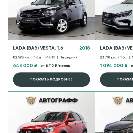
LADA (ВАЗ) VESTA, 1.6
2018
LADA (ВАЗ) VE
82 598 км.
|
1.6 л
|
МКПП
|
Передний
23 791 км.
|
1.6 л
|
643 000 ₽
1 094 000 ₽
от 8 110 ₽/месяц
о
ПОКАЗАТЬ ПОДРОБНЕЕ
ПОКАЗА