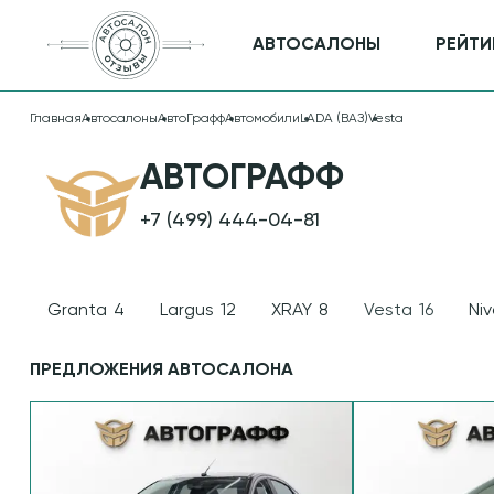
АВТОСАЛОНЫ
РЕЙТИ
Главная
Автосалоны
АвтоГрафф
Автомобили
LADA (ВАЗ)
Vesta
ПРОДАЖА LADA
АВТОГРАФФ
(ВАЗ) VESTA В
+7 (499) 444-04-81
АВТОСАЛОНЕ
АВТОГРАФФ
Granta
4
Largus
12
XRAY
8
Vesta
16
Ni
ПРЕДЛОЖЕНИЯ АВТОСАЛОНА