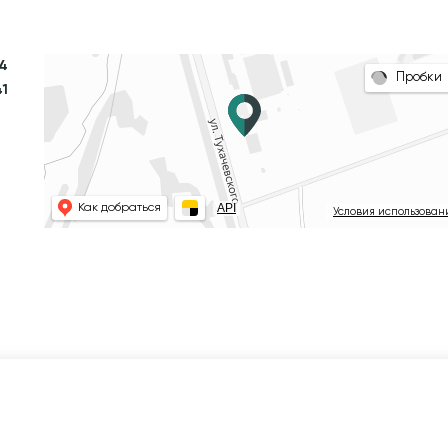
64
Пробки
41
API
Как добраться
Условия использован