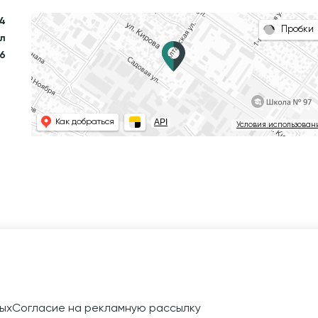
74
Пробки
л
46
API
Как добраться
Условия использован
ых
Согласие на рекламную рассылку