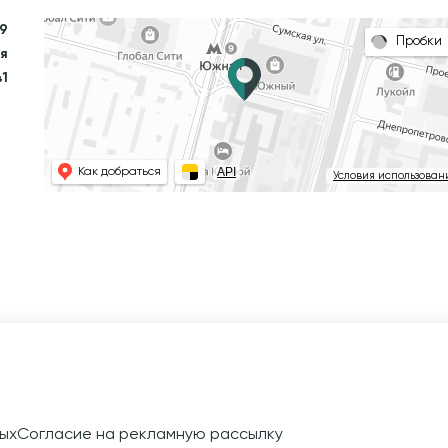
 9
Пробки
я
41
API
Как добраться
Условия использован
ых
Согласие на рекламную рассылку