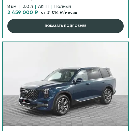
8 км.
|
2.0 л
|
АКПП
|
Полный
2 459 000 ₽
от 31 014 ₽/месяц
ПОКАЗАТЬ ПОДРОБНЕЕ