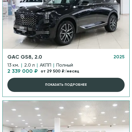
GAC GS8, 2.0
2025
13 км.
|
2.0 л
|
АКПП
|
Полный
2 339 000 ₽
от 29 500 ₽/месяц
ПОКАЗАТЬ ПОДРОБНЕЕ