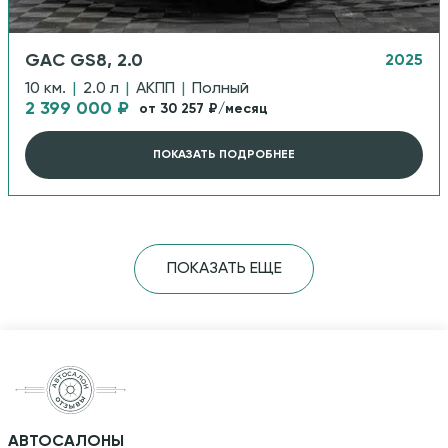
GAC GS8, 2.0
2025
10 км.
|
2.0 л
|
АКПП
|
Полный
2 399 000 ₽
от 30 257 ₽/месяц
ПОКАЗАТЬ ПОДРОБНЕЕ
ПОКАЗАТЬ ЕЩЕ
АВТОСАЛОНЫ