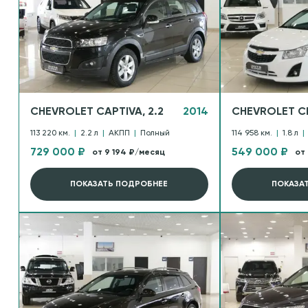
CHEVROLET CAPTIVA, 2.2
2014
CHEVROLET CR
113 220 км.
|
2.2 л
|
АКПП
|
Полный
114 958 км.
|
1.8 л
|
729 000 ₽
549 000 ₽
от 9 194 ₽/месяц
от
ПОКАЗАТЬ ПОДРОБНЕЕ
ПОКАЗА