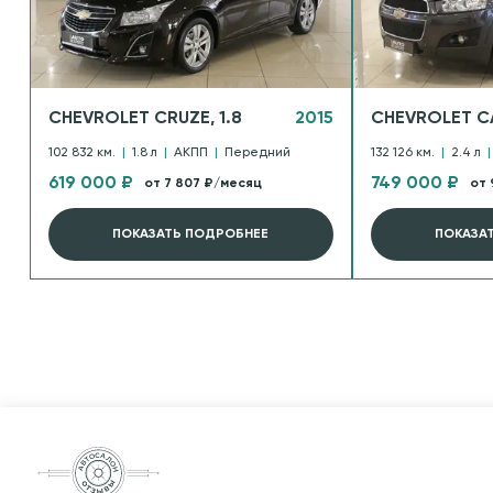
CHEVROLET CRUZE, 1.8
2015
CHEVROLET CA
102 832 км.
|
1.8 л
|
АКПП
|
Передний
132 126 км.
|
2.4 л
|
619 000 ₽
749 000 ₽
от 7 807 ₽/месяц
от 
ПОКАЗАТЬ ПОДРОБНЕЕ
ПОКАЗА