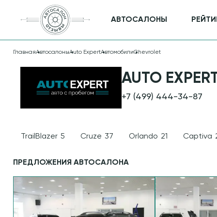
АВТОСАЛОНЫ
РЕЙТИ
Главная
Автосалоны
Auto Expert
Автомобили
Chevrolet
ПРОДАЖА
AUTO EXPER
CHEVROLET В
+7 (499) 444-34-87
АВТОСАЛОНЕ
AUTO EXPERT
TrailBlazer
5
Cruze
37
Orlando
21
Captiva
ПРЕДЛОЖЕНИЯ АВТОСАЛОНА