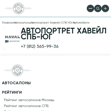
Главная
Автосалоны
Автопортрет Хавейл СПб-Юг
Автомобили
АВТОПОРТРЕТ ХАВЕЙЛ
ПРЕДЛОЖЕНИЯ
СПБ-ЮГ
АВТОСАЛОНА
+7 (812) 565-99-36
АВТОПОРТРЕТ
ХАВЕЙЛ СПБ-ЮГ
АВТОСАЛОНЫ
РЕЙТИНГИ
Рейтинг автосалонов Москвы
Рейтинг автосалонов СПБ